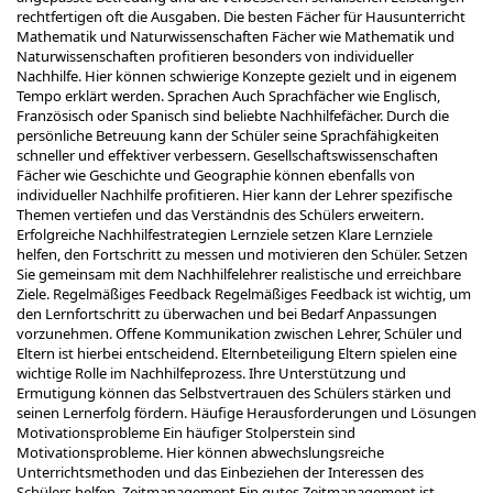
rechtfertigen oft die Ausgaben. Die besten Fächer für Hausunterricht
Mathematik und Naturwissenschaften Fächer wie Mathematik und
Naturwissenschaften profitieren besonders von individueller
Nachhilfe. Hier können schwierige Konzepte gezielt und in eigenem
Tempo erklärt werden. Sprachen Auch Sprachfächer wie Englisch,
Französisch oder Spanisch sind beliebte Nachhilfefächer. Durch die
persönliche Betreuung kann der Schüler seine Sprachfähigkeiten
schneller und effektiver verbessern. Gesellschaftswissenschaften
Fächer wie Geschichte und Geographie können ebenfalls von
individueller Nachhilfe profitieren. Hier kann der Lehrer spezifische
Themen vertiefen und das Verständnis des Schülers erweitern.
Erfolgreiche Nachhilfestrategien Lernziele setzen Klare Lernziele
helfen, den Fortschritt zu messen und motivieren den Schüler. Setzen
Sie gemeinsam mit dem Nachhilfelehrer realistische und erreichbare
Ziele. Regelmäßiges Feedback Regelmäßiges Feedback ist wichtig, um
den Lernfortschritt zu überwachen und bei Bedarf Anpassungen
vorzunehmen. Offene Kommunikation zwischen Lehrer, Schüler und
Eltern ist hierbei entscheidend. Elternbeteiligung Eltern spielen eine
wichtige Rolle im Nachhilfeprozess. Ihre Unterstützung und
Ermutigung können das Selbstvertrauen des Schülers stärken und
seinen Lernerfolg fördern. Häufige Herausforderungen und Lösungen
Motivationsprobleme Ein häufiger Stolperstein sind
Motivationsprobleme. Hier können abwechslungsreiche
Unterrichtsmethoden und das Einbeziehen der Interessen des
Schülers helfen. Zeitmanagement Ein gutes Zeitmanagement ist