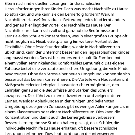
Eltern nach individuellen Lösungen für die schulischen
Herausforderungen ihrer Kinder. Doch was macht Nachhilfe zu Hause
so attraktiv, und wie kann sie den Lernerfolg fördern? Warum
Nachhilfe zu Hause? Individuelle Betreuung Jedes Kind lernt anders,
und genau hier liegt der Vorteil der Nachhilfe zu Hause. Der
Nachhilfelehrer kann sich voll und ganz auf die Bedürfnisse und
Lernziele des Schülers konzentrieren, was in einer großen Gruppe oft
nicht möglich ist. Flexible Zeitplanung Ein weiterer Vorteil ist die
Flexibilität. Ohne feste Stundenpläne, wie sie in Nachhilfezentren
üblich sind, kann der Unterricht besser an den Tagesablauf des Kindes
angepasst werden. Dies ist besonders vorteilhaft für Familien mit
einem vollen Terminkalender. Komfortables Lernumfeld Das eigene
Zuhause bietet eine vertraute und sichere Umgebung, die viele Kinder
bevorzugen. Ohne den Stress einer neuen Umgebung können sie sich
besser auf das Lernen konzentrieren. Die Vorteile von Hausunterricht
Maßgeschneiderter Lehrplan Hausunterricht ermöglicht es, den
Lehrplan genau an die Bedürfnisse und Stärken des Schülers
anzupassen. Dies führt zu einem effizienteren und zielgerichteten
Lernen. Weniger Ablenkungen In der ruhigen und bekannten
Umgebung des eigenen Zuhauses gibt es weniger Ablenkungen als in
einem Klassenraum oder einem Nachhilfezentrum. Dies kann die
Konzentration und damit auch die Lernergebnisse verbessern.
Bessere Lernergebnisse Studien haben gezeigt, dass Schüler, die
individuelle Nachhilfe zu Hause erhalten, oft bessere schulische
Leistungen erbringen. Dies liegt nicht nur an der intensiveren