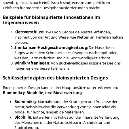
sowohl genial als auch einfallsreich sind, was sie zum perfekten
Leitfaden für moderne Designherausforderungen macht.
Beispiele für bioinspirierte Innovationen im
Ingenieurwesen
Klettverschluss
: 1941 von George de Mestral erfunden,
inspiriert von der Art und Weise, wie Kletten an Tierfellen haften
bleiben.
Shinkansen-Hochgeschwindigkeitszug
: Die Nase dieses
Zuges wurde dem Schnabel eines Eisvogels nachempfunden,
was den Lärm reduziert und die Geschwindigkeit erhöht.
Windkraftanlagen
: Von Buckelwalflossen inspirierte Designs
haben eine verbesserte Effizienz.
Schlüsselprinzipien des bioinspirierten Designs
Bioinspiriertes Design kann in drei Hauptansätze unterteilt werden:
Biomimikry
,
Biophilie
, Und
Bioverwertung
.
Biomimikry
: Nachahmung der Strategien und Prozesse der
Natur, beispielsweise die Verwendung von Spinnenseide als
Modell für leichte, langlebige Materialien.
Biophilie
: Entwerfen mit Fokus auf die inhärente Verbindung
des Menschen mit der Natur, sichtbar in Architektur und
Stadtplanung.