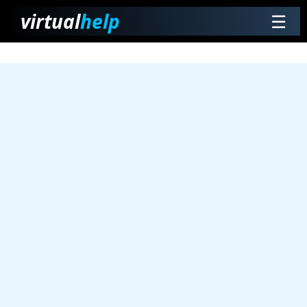
virtual
help
☰