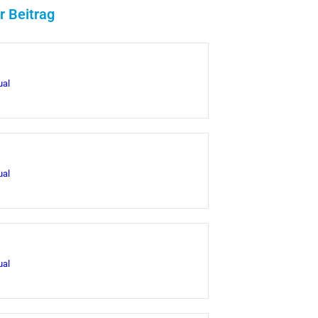
r Beitrag
ual
ual
ual