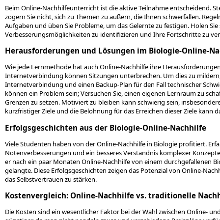
Beim Online-Nachhilfeunterricht ist die aktive Teilnahme entscheidend. Ste
zögern Sie nicht, sich zu Themen zu äußern, die Ihnen schwerfallen. Regel
Aufgaben und üben Sie Probleme, um das Gelernte zu festigen. Holen Sie
Verbesserungsmöglichkeiten zu identifizieren und Ihre Fortschritte zu ver
Herausforderungen und Lösungen im Biologie-Online-Nac
Wie jede Lernmethode hat auch Online-Nachhilfe ihre Herausforderungen.
Internetverbindung können Sitzungen unterbrechen. Um dies zu mildern, ste
Internetverbindung und einen Backup-Plan für den Fall technischer Schw
können ein Problem sein; Versuchen Sie, einen eigenen Lernraum zu scha
Grenzen zu setzen. Motiviert zu bleiben kann schwierig sein, insbesonde
kurzfristiger Ziele und die Belohnung für das Erreichen dieser Ziele kann 
Erfolgsgeschichten aus der Biologie-Online-Nachhilfe
Viele Studenten haben von der Online-Nachhilfe in Biologie profitiert. Er
Notenverbesserungen und ein besseres Verständnis komplexer Konzepte he
er nach ein paar Monaten Online-Nachhilfe von einem durchgefallenen 
gelangte. Diese Erfolgsgeschichten zeigen das Potenzial von Online-Nach
das Selbstvertrauen zu stärken.
Kostenvergleich: Online-Nachhilfe vs. traditionelle Nachh
Die Kosten sind ein wesentlicher Faktor bei der Wahl zwischen Online- und t