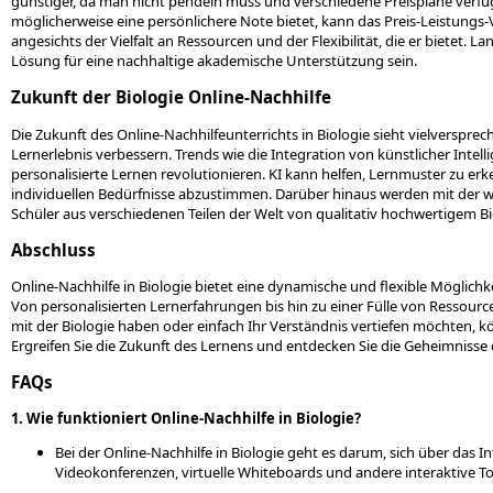
günstiger, da man nicht pendeln muss und verschiedene Preispläne verf
möglicherweise eine persönlichere Note bietet, kann das Preis-Leistungs-
angesichts der Vielfalt an Ressourcen und der Flexibilität, die er bietet. 
Lösung für eine nachhaltige akademische Unterstützung sein.
Zukunft der Biologie Online-Nachhilfe
Die Zukunft des Online-Nachhilfeunterrichts in Biologie sieht vielversprec
Lernerlebnis verbessern. Trends wie die Integration von künstlicher Inte
personalisierte Lernen revolutionieren. KI kann helfen, Lernmuster zu e
individuellen Bedürfnisse abzustimmen. Darüber hinaus werden mit der 
Schüler aus verschiedenen Teilen der Welt von qualitativ hochwertigem Bi
Abschluss
Online-Nachhilfe in Biologie bietet eine dynamische und flexible Möglichk
Von personalisierten Lernerfahrungen bis hin zu einer Fülle von Ressource
mit der Biologie haben oder einfach Ihr Verständnis vertiefen möchten, k
Ergreifen Sie die Zukunft des Lernens und entdecken Sie die Geheimnisse d
FAQs
1. Wie funktioniert Online-Nachhilfe in Biologie?
Bei der Online-Nachhilfe in Biologie geht es darum, sich über das 
Videokonferenzen, virtuelle Whiteboards und andere interaktive To