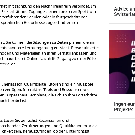
ternet mit sachkundigen Nachhilfelehrern verbindet. Im
Advice an
Flexibilität und Zugang zu einem breiteren Spektrum
Switzerla
weiterführenden Schulen oder in fortgeschrittenen
spezifischen Bedürfnisse zugeschnitten sein.
lität. Sie können die Sitzungen zu Zeiten planen, die am
 entspanntere Lernumgebung entsteht. Personalisiertes
ethoden und Materialien an Ihren Lernstil anpassen und
r hinaus bietet Online-Nachhilfe Zugang zu einer Fülle
terialien.
unerlässlich. Qualifizierte Tutoren sind ein Muss; Sie
ten verfügen. Interaktive Tools und Ressourcen wie
. Anpassbare Lernpläne, die sich an Ihre Fortschritte
ch flexibel ist.
Ingenieur
Projekte:
he. Lesen Sie zunächst Rezensionen und
rechenden Zertifizierungen und Qualifikationen. Viele
chkeit sein, herauszufinden, ob der Unterrichtsstil