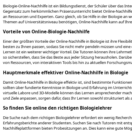
Biologie-Online-Nachhilfe ist ein Bildungsdienst, der Schüler über das In
Gegensatz zum herkömmlichen Präsenzunterricht bietet Online-Nachhilfe 
an Ressourcen und Experten. Ganz gleich, ob Sie Hilfe in der Biologie an 
Themen auf Universitätsniveau benötigen, Online-Nachhilfe kann auf Ihre 
Vorteile von Online-Biologie-Nachhilfe
Einer der größten Vorteile der Online-Nachhilfe in Biologie ist ihre Flexibi
besten zu Ihnen passen, sodass Sie nicht mehr pendeln müssen und eine
Lernen ist ein weiterer wichtiger Vorteil. Die Tutoren können ihre Lehrm
so sicherstellen, dass Sie das Beste aus jeder Sitzung herausholen. Darübe
von Ressourcen, von interaktiven Tools bis hin zu aktuellen Forschungsma
Hauptmerkmale effektiver Online-Nachhilfe in Biologie
Damit Online-Nachhilfe in Biologie effektiv ist, sind bestimmte Funktionen 
sollten über fundierte Kenntnisse in Biologie und Erfahrung im Unterrich
virtuelle Labore und 3D-Modelle können das Lernen ansprechender machen
und Ziele anpassen, sorgen dafür, dass Ihr Lernen sowohl strukturiert als au
So finden Sie online den richtigen Biologielehrer
Die Suche nach dem richtigen Biologielehrer erfordert ein wenig Recherc
Erfahrungsberichte anderer Studenten. Suchen Sie nach Tutoren mit entsp
Nachhilfeplattformen bieten Probesitzungen an. Dies kann eine gute Mögli