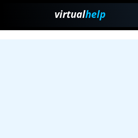
virtual
help