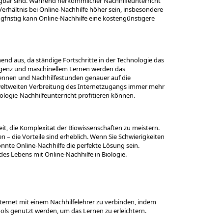
ügbar sind. Während herkömmlicher Nachhilfeunterricht
Verhältnis bei Online-Nachhilfe höher sein, insbesondere
Langfristig kann Online-Nachhilfe eine kostengünstigere
hend aus, da ständige Fortschritte in der Technologie das
lligenz und maschinellem Lernen werden das
rkennen und Nachhilfestunden genauer auf die
weltweiten Verbreitung des Internetzugangs immer mehr
ologie-Nachhilfeunterricht profitieren können.
eit, die Komplexität der Biowissenschaften zu meistern.
n – die Vorteile sind erheblich. Wenn Sie Schwierigkeiten
önnte Online-Nachhilfe die perfekte Lösung sein.
es Lebens mit Online-Nachhilfe in Biologie.
Internet mit einem Nachhilfelehrer zu verbinden, indem
ols genutzt werden, um das Lernen zu erleichtern.