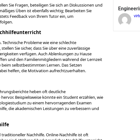
llen Sie Fragen, beteiligen Sie sich an Diskussionen und
Engineeri
mäßiges Üben ist ebenfalls wichtig; Bearbeiten Sie
 stets Feedback von Ihrem Tutor ein, um
virt
folgen.
hhilfeunterricht
 Technische Probleme wie eine schlechte
llen Sie sicher, dass Sie über eine zuverlässige
ierigkeiten verfügen. Auch Ablenkungen zu Hause
ffen und den Familienmitgliedern während der Lernzeit
re beim selbstbestimmten Lernen. Das Setzen
dabei helfen, die Motivation aufrechtzuerhalten.
fahrungsberichte heben oft deutliche
rvor. Beispielsweise könnte ein Student erzählen, wie
Biologiestudium zu einem hervorragenden Examen
hilfe, die akademischen Leistungen zu verbessern und
ilfe
raditioneller Nachhilfe. Online-Nachhilfe ist oft