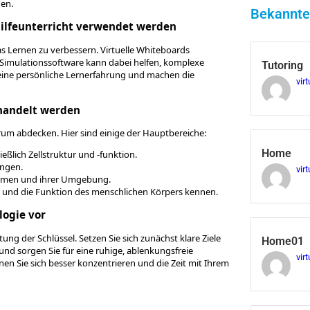
hen.
Bekannte
hilfeunterricht verwendet werden
as Lernen zu verbessern. Virtuelle Whiteboards
 Simulationssoftware kann dabei helfen, komplexe
Tutoring
 eine persönliche Lernerfahrung und machen die
virt
ehandelt werden
rum abdecken. Hier sind einige der Hauptbereiche:
Home
eßlich Zellstruktur und -funktion.
ungen.
virt
smen und ihrer Umgebung.
 und die Funktion des menschlichen Körpers kennen.
logie vor
ng der Schlüssel. Setzen Sie sich zunächst klare Ziele
Home01
 und sorgen Sie für eine ruhige, ablenkungsfreie
virt
n Sie sich besser konzentrieren und die Zeit mit Ihrem