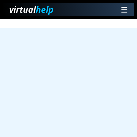
virtual
help
☰