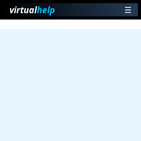
virtual
help
☰