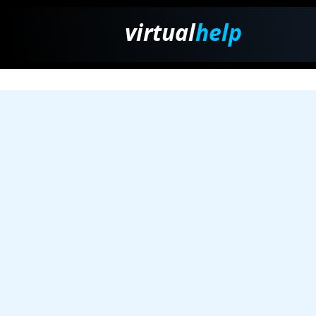
virtual
help