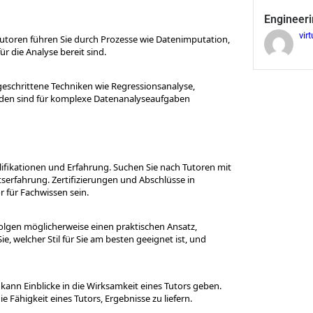
Engineeri
virt
Tutoren führen Sie durch Prozesse wie Datenimputation,
r die Analyse bereit sind.
tgeschrittene Techniken wie Regressionsanalyse,
oden sind für komplexe Datenanalyseaufgaben
lifikationen und Erfahrung. Suchen Sie nach Tutoren mit
serfahrung. Zertifizierungen und Abschlüsse in
 für Fachwissen sein.
folgen möglicherweise einen praktischen Ansatz,
, welcher Stil für Sie am besten geeignet ist, und
ann Einblicke in die Wirksamkeit eines Tutors geben.
e Fähigkeit eines Tutors, Ergebnisse zu liefern.