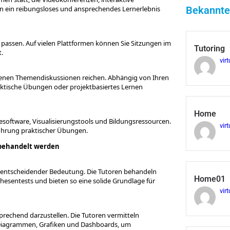
en ein reibungsloses und ansprechendes Lernerlebnis
Bekannte
 passen. Auf vielen Plattformen können Sie Sitzungen im
Tutoring
.
virt
tenen Themendiskussionen reichen. Abhängig von Ihren
aktische Übungen oder projektbasiertes Lernen
Home
esoftware, Visualisierungstools und Bildungsressourcen.
virt
ührung praktischer Übungen.
 behandelt werden
on entscheidender Bedeutung. Die Tutoren behandeln
Home01
sentests und bieten so eine solide Grundlage für
virt
sprechend darzustellen. Die Tutoren vermitteln
on Diagrammen, Grafiken und Dashboards, um