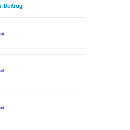
r Beitrag
ual
ual
ual