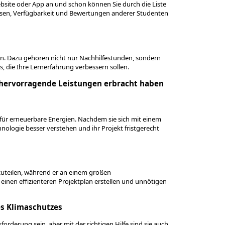
 Website oder App an und schon können Sie durch die Liste
issen, Verfügbarkeit und Bewertungen anderer Studenten
en. Dazu gehören nicht nur Nachhilfestunden, sondern
s, die Ihre Lernerfahrung verbessern sollen.
fe hervorragende Leistungen erbracht haben
 für erneuerbare Energien. Nachdem sie sich mit einem
hnologie besser verstehen und ihr Projekt fristgerecht
nzuteilen, während er an einem großen
 einen effizienteren Projektplan erstellen und unnötigen
es Klimaschutzes
rderung sein, aber mit der richtigen Hilfe sind sie auch