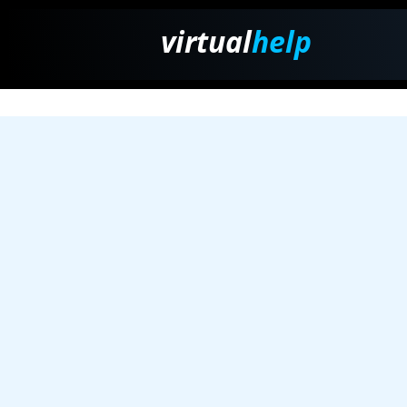
virtual
help