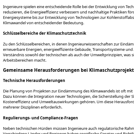
Ingenieure spielen eine entscheidende Rolle bei der Entwicklung von Te
reduzieren, die Energieeffizienz verbessern und nachhaltige Praktiken f
Energiesysteme bis zur Entwicklung von Technologien zur Kohlenstoffab
Klimawandel von entscheidender Bedeutung.
Schlüsselbereiche der Klimaschutztechnik
Zu den Schlüsselbereichen, in denen Ingenieurwissenschaften zur Eind
erneuerbare Energien, energieeffiziente Gebäude, Transportsysteme und 
Verständnis sowohl der technischen als auch der Umweltprinzipien, was s
Arbeitsbereichen macht.
Gemeinsame Herausforderungen bei Klimaschutzprojek
Technische Herausforderungen
Die Planung von Projekten zur Eindämmung des Klimawandels ist oft m
Dazu können die Integration neuer Technologien, die Sicherstellung der
Kosteneffizienz und Umweltauswirkungen gehören. Um diese Herausforder
mehrerer Disziplinen erforderlich.
Regulierungs- und Compliance-Fragen
Neben technischen Hürden müssen Ingenieure auch regulatorische Ra
Verschiedene Länder und Regionen haben spezifische Gesetze und Richtlini