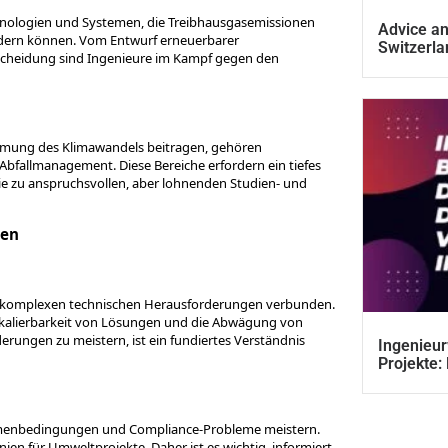
chnologien und Systemen, die Treibhausgasemissionen
Advice an
ördern können. Vom Entwurf erneuerbarer
Switzerla
scheidung sind Ingenieure im Kampf gegen den
ämmung des Klimawandels beitragen, gehören
Abfallmanagement. Diese Bereiche erfordern ein tiefes
ie zu anspruchsvollen, aber lohnenden Studien- und
ten
it komplexen technischen Herausforderungen verbunden.
 Skalierbarkeit von Lösungen und die Abwägung von
ungen zu meistern, ist ein fundiertes Verständnis
Ingenieur
Projekte:
hmenbedingungen und Compliance-Probleme meistern.
en für Umweltprojekte. Daher ist es wichtig, informiert