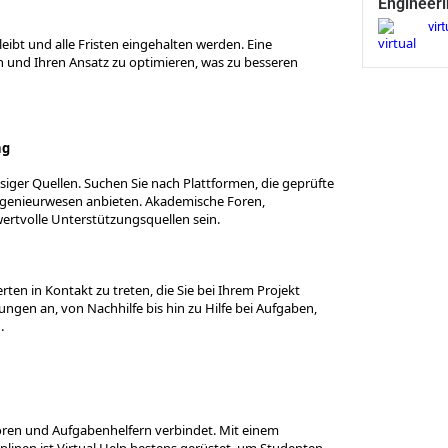
Engineeri
virt
bleibt und alle Fristen eingehalten werden. Eine
n und Ihren Ansatz zu optimieren, was zu besseren
ng
ssiger Quellen. Suchen Sie nach Plattformen, die geprüfte
Ingenieurwesen anbieten. Akademische Foren,
ertvolle Unterstützungsquellen sein.
ten in Kontakt zu treten, die Sie bei Ihrem Projekt
ngen an, von Nachhilfe bis hin zu Hilfe bei Aufgaben,
.
utoren und Aufgabenhelfern verbindet. Mit einem
linen ist Virtual Help bestens gerüstet, um Studenten