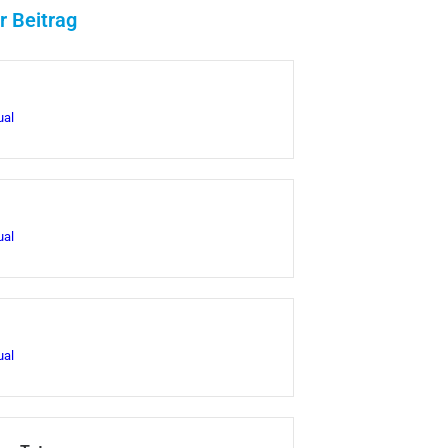
r Beitrag
ual
ual
ual