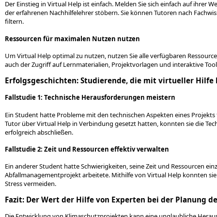
Der Einstieg in Virtual Help ist einfach. Melden Sie sich einfach auf ihrer
der erfahrenen Nachhilfelehrer stöbern. Sie können Tutoren nach Fachw
filtern.
Ressourcen für maximalen Nutzen nutzen
Um Virtual Help optimal zu nutzen, nutzen Sie alle verfügbaren Ressourc
auch der Zugriff auf Lernmaterialien, Projektvorlagen und interaktive Tool
Erfolgsgeschichten: Studierende, die mit virtueller Hil
Fallstudie 1: Technische Herausforderungen meistern
Ein Student hatte Probleme mit den technischen Aspekten eines Projekts
Tutor über Virtual Help in Verbindung gesetzt hatten, konnten sie die Tec
erfolgreich abschließen.
Fallstudie 2: Zeit und Ressourcen effektiv verwalten
Ein anderer Student hatte Schwierigkeiten, seine Zeit und Ressourcen ei
Abfallmanagementprojekt arbeitete. Mithilfe von Virtual Help konnten sie
Stress vermeiden.
Fazit: Der Wert der Hilfe von Experten bei der Planung d
Die Entwicklung von Klimaschutzprojekten kann eine unglaubliche Herausfo