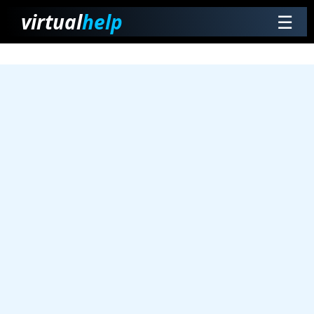
virtual
help
☰