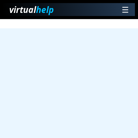
virtual
help
☰