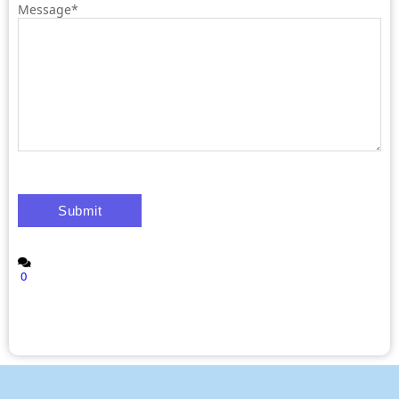
Message
*
0