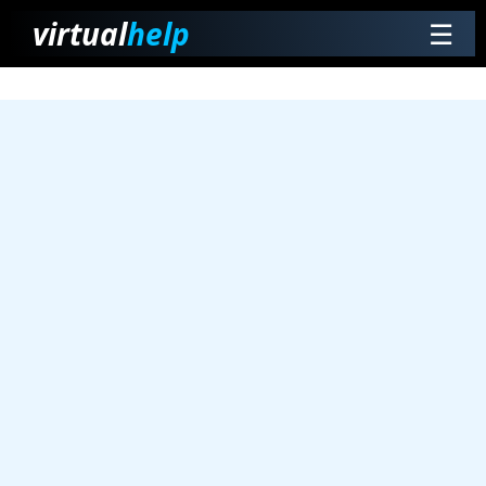
virtual
help
☰