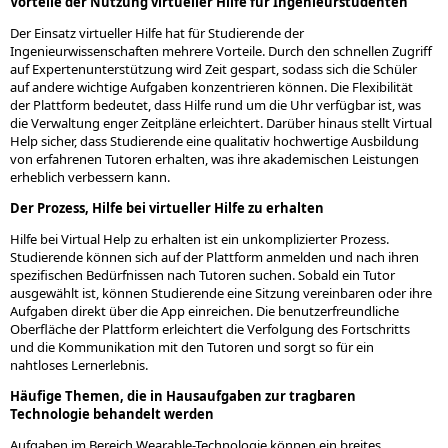
Vorteile der Nutzung virtueller Hilfe für Ingenieurstudenten
Der Einsatz virtueller Hilfe hat für Studierende der
Ingenieurwissenschaften mehrere Vorteile. Durch den schnellen Zugriff
auf Expertenunterstützung wird Zeit gespart, sodass sich die Schüler
auf andere wichtige Aufgaben konzentrieren können. Die Flexibilität
der Plattform bedeutet, dass Hilfe rund um die Uhr verfügbar ist, was
die Verwaltung enger Zeitpläne erleichtert. Darüber hinaus stellt Virtual
Help sicher, dass Studierende eine qualitativ hochwertige Ausbildung
von erfahrenen Tutoren erhalten, was ihre akademischen Leistungen
erheblich verbessern kann.
Der Prozess, Hilfe bei virtueller Hilfe zu erhalten
Hilfe bei Virtual Help zu erhalten ist ein unkomplizierter Prozess.
Studierende können sich auf der Plattform anmelden und nach ihren
spezifischen Bedürfnissen nach Tutoren suchen. Sobald ein Tutor
ausgewählt ist, können Studierende eine Sitzung vereinbaren oder ihre
Aufgaben direkt über die App einreichen. Die benutzerfreundliche
Oberfläche der Plattform erleichtert die Verfolgung des Fortschritts
und die Kommunikation mit den Tutoren und sorgt so für ein
nahtloses Lernerlebnis.
Häufige Themen, die in Hausaufgaben zur tragbaren
Technologie behandelt werden
Aufgaben im Bereich Wearable-Technologie können ein breites