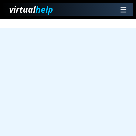
virtual
help
☰