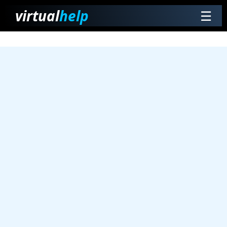
virtual
help
☰