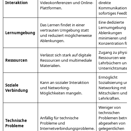
Interaktion
Videokonferenzen und Online-
direkte
Plattformen.
Kommunikation u
sofortiges Feedbac
Eine dedizierte
Das Lernen findet in einer
Lernumgebung k
vertrauten Umgebung statt
Lernumgebung
Ablenkungen
und reduziert möglicherweise
minimieren und di
Ablenkungen.
Konzentration för
Zugang zu physis
Verlässt sich stark auf digitale
Ressourcen wie
Ressourcen
Ressourcen und multimediale
Lehrbüchern und
Materialien.
Unterrichtsmateria
Ermöglicht
Kann an sozialer Interaktion
Sozialisierung und
Soziale
und Networking-
Networking mit
Verbindung
Möglichkeiten mangeln.
Mitschülern und
Lehrkräften.
Weniger von
technischen
Anfällig für technische
Problemen betroff
Technische
Probleme und
abgesehen von
Probleme
Internetverbindungsprobleme.
gelegentlichen