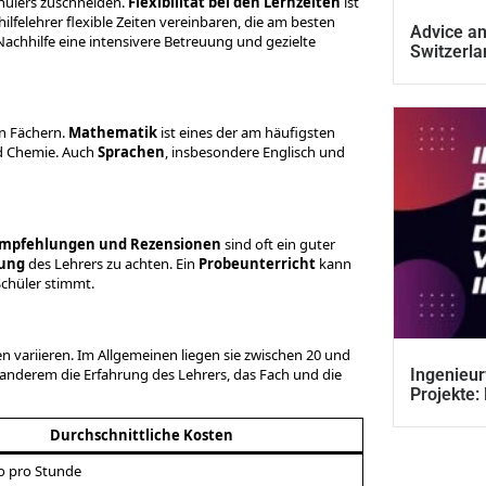
chülers zuschneiden.
Flexibilität bei den Lernzeiten
ist
lfelehrer flexible Zeiten vereinbaren, die am besten
Advice an
Nachhilfe eine intensivere Betreuung und gezielte
Switzerla
en Fächern.
Mathematik
ist eines der am häufigsten
d Chemie. Auch
Sprachen
, insbesondere Englisch und
mpfehlungen und Rezensionen
sind oft ein guter
rung
des Lehrers zu achten. Ein
Probeunterricht
kann
Schüler stimmt.
en variieren. Im Allgemeinen liegen sie zwischen 20 und
r anderem die Erfahrung des Lehrers, das Fach und die
Ingenieur
Projekte:
Durchschnittliche Kosten
ro pro Stunde