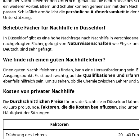
kann der Nachhilfelehrer den Unterricht genau auf die Bedürfnisse des S
ein weiterer Vorteil. Eltern und Schüler können gemeinsam mit dem Nachhi
passen. Schließlich ermöglicht die
persönliche Aufmerksamkeit
in der 
Unterstützung.
Beliebte Fächer für Nachhilfe in Düsseldorf
In Düsseldorf gibt es eine hohe Nachfrage nach Nachhilfe in verschieden
nachgefragten Fächer, gefolgt von
Naturwissenschaften
wie Physik un
Deutsch, sind sehr gefragt.
Wie finde ich einen guten Nachhilfelehrer?
Einen guten Nachhilfelehrer zu finden, kann eine Herausforderung sein.
E
Ausgangspunkt. Es ist auch wichtig, auf die
Qualifikationen und Erfah
ebenfalls hilfreich sein, um zu sehen, ob die Chemie zwischen Lehrer und 
Kosten von privater Nachhilfe
Die
Durchschnittlichen Preise
für private Nachhilfe in Düsseldorf könn
40 Euro pro Stunde.
Faktoren, die die Kosten beeinflussen
, sind unte
Häufigkeit der Sitzungen.
Faktoren
Erfahrung des Lehrers
20 – 40 Eu