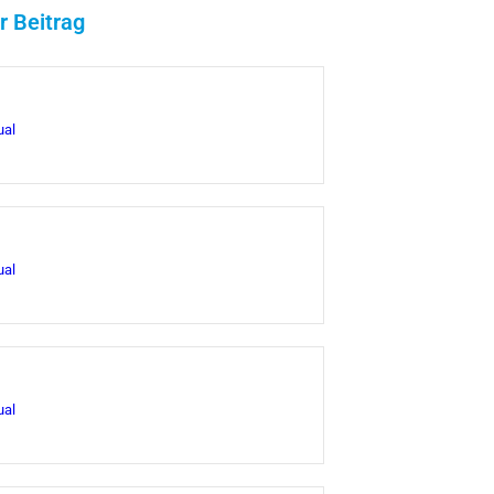
r Beitrag
ual
ual
ual