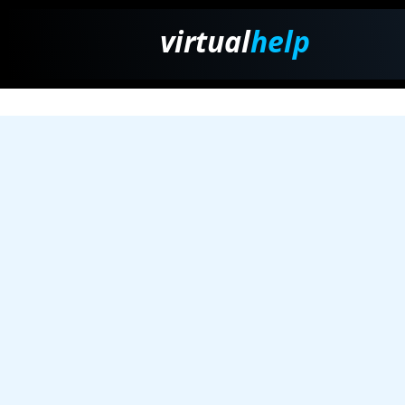
virtual
help