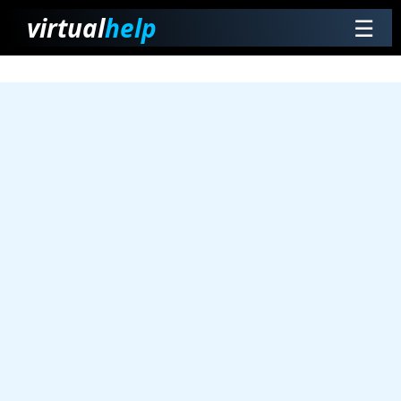
virtual
help
☰