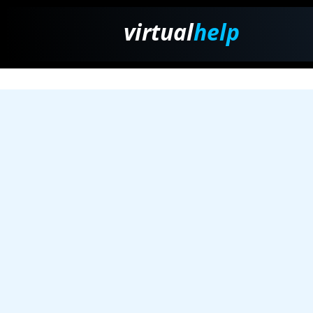
virtual
help