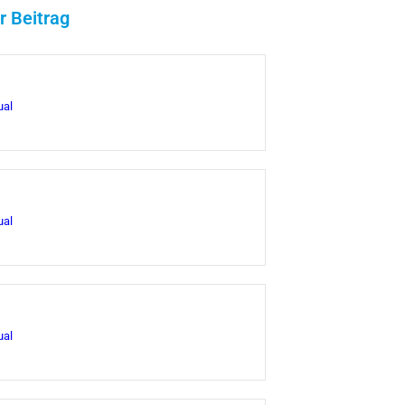
r Beitrag
ual
ual
ual